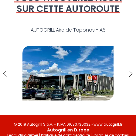
SUR CETTE AUTOROUTE
AUTOGRILL Aire de Taponas - A6
© 2019 Autogrill S.p.A. - P.IVA 01630730032 -
www.autogrill.fr
Autogrill en Europe
Legal disclaimer
|
Politique de confidentialité
|
Politique de cookies