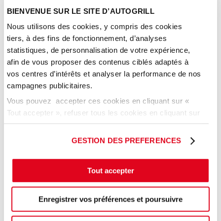
vous bénéficierez de nos différents
services mis à
BIENVENUE SUR LE SITE D’AUTOGRILL
votre disposition
:
Nous utilisons des cookies, y compris des cookies
Parking
tiers, à des fins de fonctionnement, d’analyses
Bornes de rechargement
statistiques, de personnalisation de votre expérience,
Stations-services
afin de vous proposer des contenus ciblés adaptés à
Jeux pour enfants
vos centres d’intérêts et analyser la performance de nos
Boutique
campagnes publicitaires.
Tables de pique-nique
Vous pouvez accepter ces cookies en cliquant sur «
Chaîne de restauration
Tout accepter », refuser tous les cookies en cliquant sur
Sandwicherie
« tout refuser » ou cliquer sur « Paramétrer les cookies
Toilettes…
» pour gérer vos préférences.
GESTION DES PREFERENCES
Nous avons hâte de vous recevoir...
Tout accepter
A très bientôt sur nos aires de services et… Bon
appétit !
Enregistrer vos préférences et poursuivre