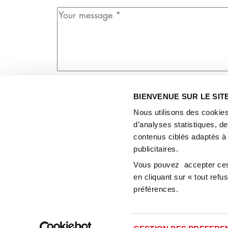
m
t
a
e
Y
n
i
*
o
a
l
u
m
*
r
e
m
*
e
s
For all information on the management of p
s
BIENVENUE SUR LE SIT
a
Nous utilisons des cookies
g
d’analyses statistiques, d
e
contenus ciblés adaptés à
*
publicitaires.
Vous pouvez accepter ces 
en cliquant sur « tout ref
préférences.