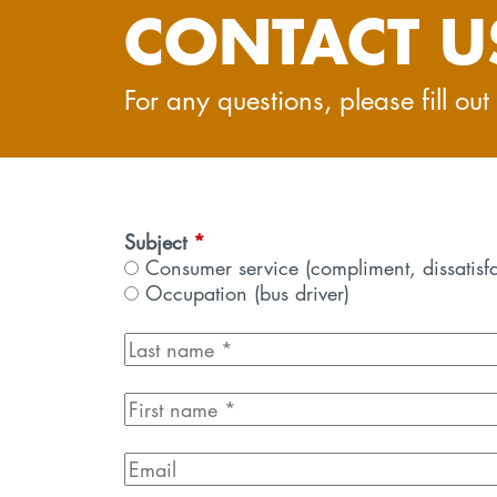
CONTACT U
For any questions, please fill ou
Subject
*
Consumer service (compliment, dissatisfa
Occupation (bus driver)
L
a
s
F
t
i
n
r
E
a
s
m