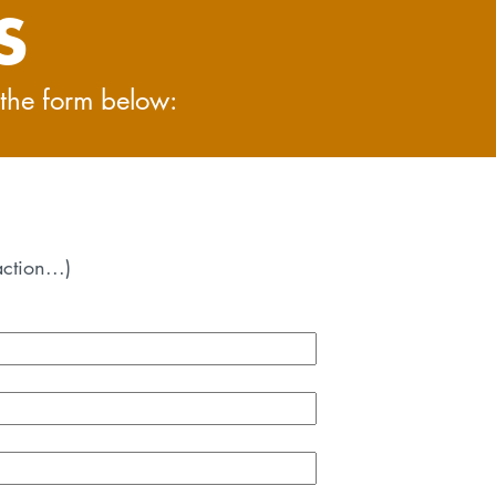
S
t the form below:
ction...)