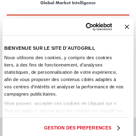
Global Market Intelligence
Macro trends and need identifications (Customer and
Landlords)
BIENVENUE SUR LE SITE D’AUTOGRILL
Geolocalisation of the local gap
Nous utilisons des cookies, y compris des cookies
tiers, à des fins de fonctionnement, d’analyses
statistiques, de personnalisation de votre expérience,
afin de vous proposer des contenus ciblés adaptés à
D
ifferentiated and modular approach to fill the gap
vos centres d’intérêts et analyser la performance de nos
regionally/locally
campagnes publicitaires.
Vous pouvez accepter ces cookies en cliquant sur «
Tout accepter », refuser tous les cookies en cliquant sur
« tout refuser » ou cliquer sur « Paramétrer les cookies
» pour gérer vos préférences.
GESTION DES PREFERENCES