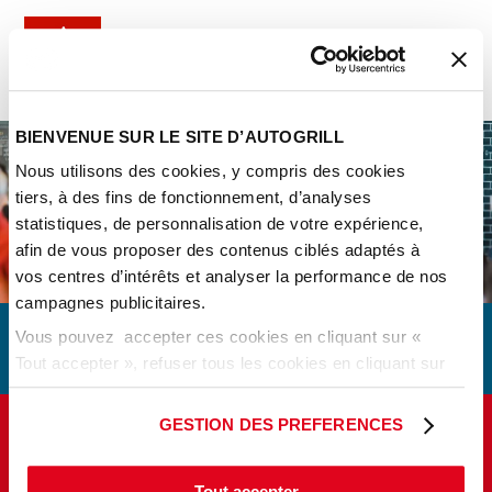
BIENVENUE SUR LE SITE D’AUTOGRILL
Nous utilisons des cookies, y compris des cookies
tiers, à des fins de fonctionnement, d’analyses
statistiques, de personnalisation de votre expérience,
afin de vous proposer des contenus ciblés adaptés à
vos centres d’intérêts et analyser la performance de nos
campagnes publicitaires.
OUR SERVICES
Vous pouvez accepter ces cookies en cliquant sur «
Tout accepter », refuser tous les cookies en cliquant sur
Making happier the people on the move
« tout refuser » ou cliquer sur « Paramétrer les cookies
» pour gérer vos préférences.
GESTION DES PREFERENCES
www.autogrill.com
© 2019 Autogrill S.p.A. - P.IVA 01630730032 -
Jump to navigation
Autogrill in Europe
Tout accepter